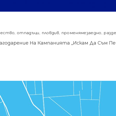
ество
,
отпадъци
,
пловдив
,
променямезаедно
,
разд
агодарение На Кампанията „Искам Да Съм Пей