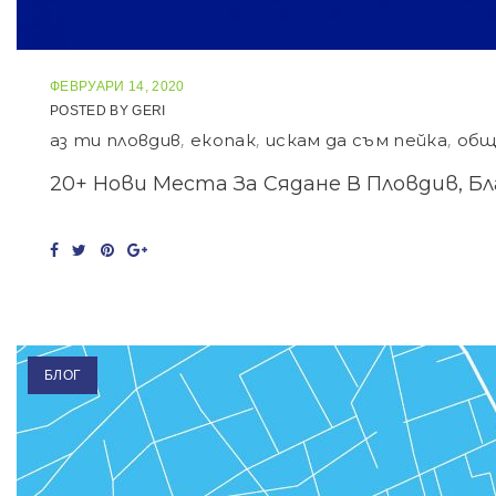
ФЕВРУАРИ 14, 2020
POSTED BY
GERI
аз ти пловдив
,
екопак
,
искам да съм пейка
,
общ
20+ Нови Места За Сядане В Пловдив, Бл
F
T
P
G
a
w
i
o
c
i
n
o
e
t
t
g
b
t
e
l
o
e
r
e
o
r
e
+
k
s
t
БЛОГ