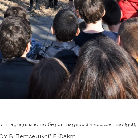
 отпадъци
,
място без отпадъци в училище
,
пловдив
,
ОУ В. Петлешков Е Факт