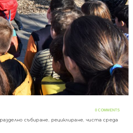
0 COMMENTS
разделно събиране
,
рециклиране
,
чиста среда