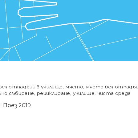
без отпадъци в училище
,
място
,
място без отпадъ
лно събиране
,
рециклиране
,
училище
,
чиста среда
 През 2019