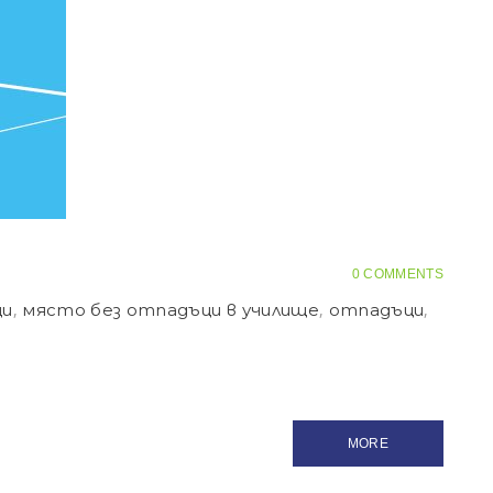
0 COMMENTS
ци
,
място без отпадъци в училище
,
отпадъци
,
MORE