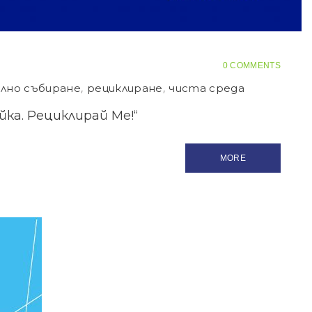
0 COMMENTS
елно събиране
,
рециклиране
,
чиста среда
ка. Рециклирай Ме!“
MORE