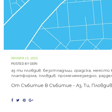
ЯНУАРИ 15, 2020
POSTED BY
GERI
аз ти пловдив
,
безотпадъци
,
градска
,
меясто 
платформа
,
пловдив
,
променямезаедно
,
разде
От Събитие В Събитие - Аз, Ти, Пловдив!
F
T
P
G
a
w
i
o
c
i
n
o
e
t
t
g