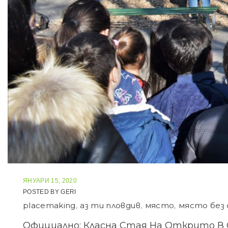
ЯНУАРИ 15, 2020
POSTED BY
GERI
placemaking
,
аз ти пловдив
,
място
,
място без
Официално: Класна Стая На Открито В 