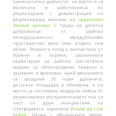
озеленителни дейности на място и се
включиха в работилница по
рециклиране с демонстрация на
рециклираща машина на
сдружение
Зелени мотиви.
С труда на десетки
доброволци от района
неподдържаното междублоково
пространство вече има изцяло нов
облик. Зелената площ е разчистена от
бурени и корени, различните
характерни за района растителни
видове са облагородени, теренът е
заравнен и фрезован, край велоалеята
са засадени 35 нови дръвчета,
детската площадка е обновена, а на
място са поставени модерни пейки от
рециклирани материали,които пък са
част от друа инициатива на
платформата, наречена
Искам да съм
пейка
. Наред с общинските звена,