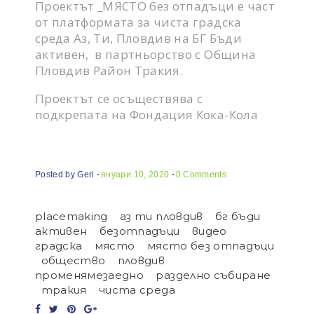
Проектът _МЯСТО без отпадъци е част
от платформата за чиста градска
среда Аз, Ти, Пловдив на БГ Бъди
активен, в партньорство с Община
Пловдив Район Тракия.
Проектът се осъществява с
подкрепата на Фондация Кока-Кола
Posted by
Geri
януари 10, 2020
0 Comments
placemaking
аз ти пловдив
бг бъди
активен
безотпадъци
видео
градска
място
място без отпадъци
общество
пловдив
променямезаедно
разделно събиране
тракия
чиста среда
Facebook
Twitter
Pinterest
Google+