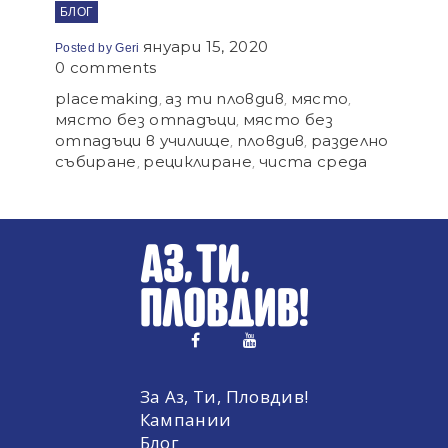
БЛОГ
януари 15, 2020
Posted by
Geri
0 comments
placemaking
аз ти пловдив
място
,
,
,
място без отпадъци
място без
,
отпадъци в училище
пловдив
разделно
,
,
събиране
рециклиране
чиста среда
,
,
twitter
pinterest
facebook
youtube
За Аз, Ти, Пловдив!
Кампании
Блог