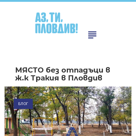
Skip
to
content
subject
МЯСТО без отпадъци в
ж.к Тракия в Пловдив
БЛОГ