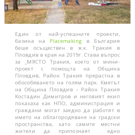
Един от най-успешните проекти,
базина на
Placemaking
в България
беше осъществен в ж.к. Тракия в
Пловдив в края на 2019г. Става въпрос
за _МЯСТО Тракия, което от мини-
проект с помощта на Община
Пловдив, Район Тракия прерастна в
обособяването на голям парк. Кметът
на Община Пловдив – Район Тракия
Костадин Димитров и неговият екип
показаха как НПО, администрация и
граждани могат заедно да работят в
името на облагородяване на градски
пространства, като самите местни
жители да припознаят едно