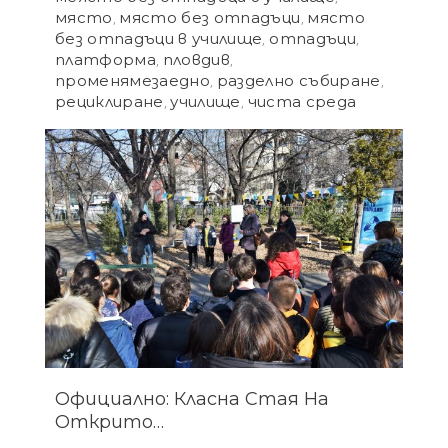
място
място без отпадъци
място
,
,
без отпадъци в училище
отпадъци
,
,
платформа
пловдив
,
,
променямезаедно
разделно събиране
,
,
рециклиране
училище
чиста среда
,
,
Официално: Класна Стая На
Открито…