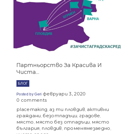
Партньорство За Красива И
Чиста…
БЛОГ
февруари 3, 2020
Posted by
Geri
0 comments
placemaking
аз ти пловдив
активни
,
,
граждани
безотпадъци
градове
,
,
,
място
място без отпадъци
място
,
,
българия
пловдив
променямезаедно
,
,
,