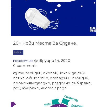
20+ Нови Места За Сядане…
БЛОГ
февруари 14, 2020
Posted by
Geri
0 comments
аз ти пловдив
екопак
искам да съм
,
,
пейка
общество
отпадъци
пловдив
,
,
,
,
променямезаедно
разделно събиране
,
,
рециклиране
чиста среда
,