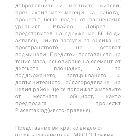
доброволците и местните жители,
през активните месеци на работа,
процесът беше воден от варненския
урбанист Ивайло Добрев –
представител на сдружение БГ Бъди
активен, чиито заслуги за облика на
пространството не остават
подминати. Предстои поставянето на
тенис маса, реновиране на елемент от
детската площадка, а за
поддържането, завършването и
допълнителното облагородяване на
целия район ще се погрижат жителите
от местната общност, както
предполага и процесът
Placemaking(място-правене).
Представяме ви кратко видео от
(пре)създаването на _МЯСТО Тракия,