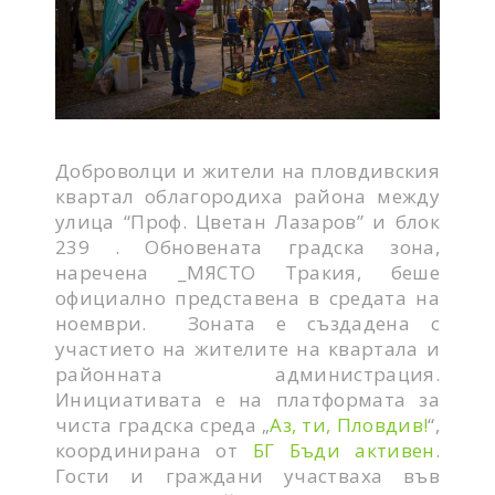
Доброволци и жители на пловдивския
квартал облагородиха района между
улица “Проф. Цветан Лазаров” и блок
239 . Обновената градска зона,
наречена _МЯСТО Тракия, беше
официално представена в средата на
ноември. Зоната е създадена с
участието на жителите на квартала и
районната администрация.
Инициативата е на платформата за
чиста градска среда „
Аз, ти, Пловдив!
“,
координирана от
БГ Бъди активен
.
Гости и граждани участваха във