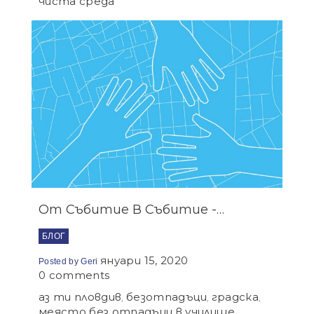
чиста среда
От Събитие В Събитие -…
БЛОГ
януари 15, 2020
Posted by
Geri
0 comments
аз ти пловдив
безотпадъци
градска
,
,
,
меясто без отпадъци в училище
,