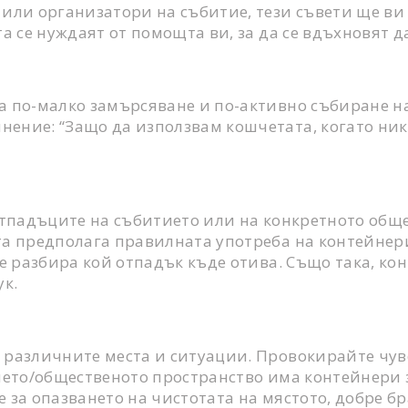
 или организатори на събитие, тези съвети ще в
а се нуждаят от помощта ви, за да се вдъхновят д
а по-малко замърсяване и по-активно събиране на
ние: “Защо да използвам кошчетата, когато никой
отпадъците на събитието или на конкретното обще
тта предполага правилната употреба на контейнер
се разбира кой отпадък къде отива. Също така, ко
ук.
 различните места и ситуации. Провокирайте чувс
тието/общественото пространство има контейнери 
е за опазването на чистотата на мястото, добре 