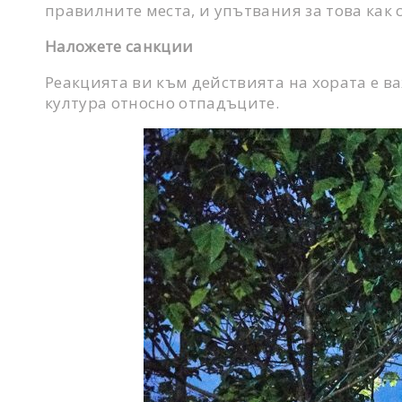
правилните места, и упътвания за това как с
Наложете санкции
Реакцията ви към действията на хората е в
култура относно отпадъците.