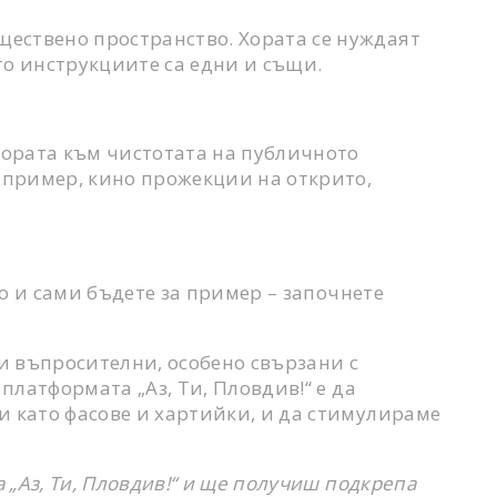
ествено пространство. Хората се нуждаят
ато инструкциите са едни и същи.
 хората към чистотата на публичното
апример, кино прожекции на открито,
то и сами бъдете за пример – започнете
ми въпросителни, особено свързани с
платформата „Аз, Ти, Пловдив!“ е да
и като фасове и хартийки, и да стимулираме
„Аз, Ти, Пловдив!“ и ще получиш подкрепа