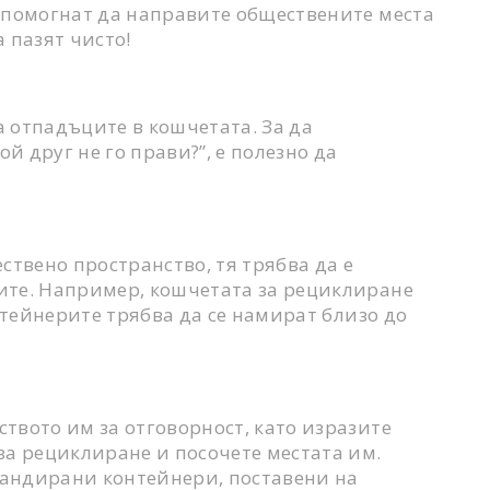
и помогнат да направите обществените места
а пазят чисто!
 отпадъците в кошчетата. За да
 друг не го прави?”, е полезно да
ствено пространство, тя трябва да е
ите. Например, кошчетата за рециклиране
нтейнерите трябва да се намират близо до
твото им за отговорност, като изразите
за рециклиране и посочете местата им.
брандирани контейнери, поставени на