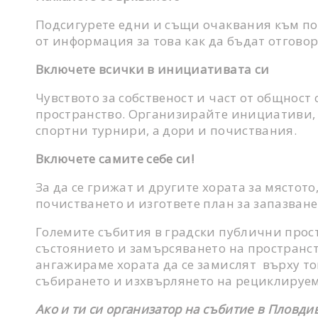
Подсигурете едни и същи очаквания към по
от информация за това как да бъдат отговор
Включете всички в инициативата си
Чувството за собственост и част от общнос
пространство. Организирайте инициативи, 
спортни турнири, а дори и почиствания.
Включете самите себе си!
За да се грижат и другите хората за мястото
почистването и изгответе план за запазване
Големите събития в градски публични простр
състоянието и замърсяването на пространств
ангажираме хората да се замислят върху то
събирането и изхвърлянето на рециклируем
Ако и ти си организатор на събитие в Пловди