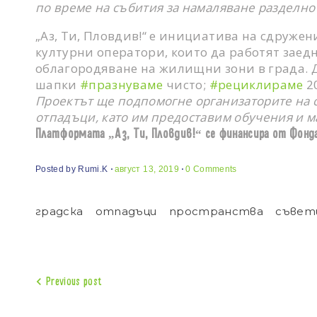
по време на събития за намаляване разделно
„Аз, Ти, Пловдив!“ е инициатива на сдружен
културни оператори, които да работят заед
облагородяване на жилищни зони в града. Д
шапки
#празнуваме
чисто;
#рециклираме
2
Проектът ще подпомогне организаторите на съ
отпадъци, като им предоставим обучения и м
Платформата „Аз, Tи, Пловдив!“ се финансира от Фонд
Posted by
Rumi.k
август 13, 2019
0 Comments
градска
отпадъци
пространства
съвет
Навигация
Previous post