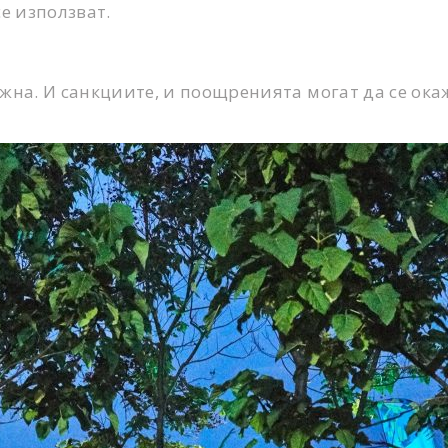
е използват.
ажна. И санкциите, и поощренията могат да се ок