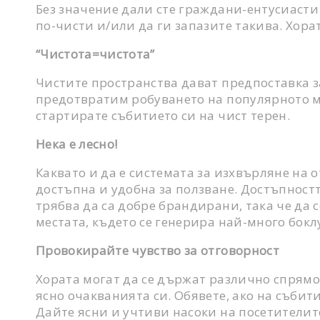
Без значение дали сте граждани-ентусиасти
по-чисти и/или да ги запазите такива. Хорат
“Чистота=чистота”
Чистите пространства дават предпоставка з
предотвратим робуването на популярното мне
стартирате събитието си на чист терен.
Нека е лесно!
Каквато и да е системата за изхвърляне на 
достъпна и удобна за ползване. Достъпнос
трябва да са добре брандирани, така че да 
местата, където се генерира най-много бокл
Провокирайте чувство за отговорност
Хората могат да се държат различно спрямо
ясно очакванията си. Обявете, ако на съби
Дайте ясни и учтиви насоки на посетителит