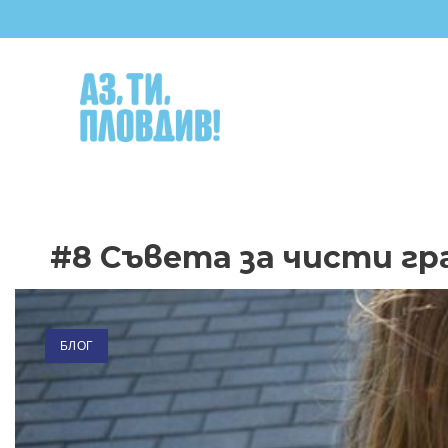
Skip
to
content
#8 Съвета за чисти г
БЛОГ