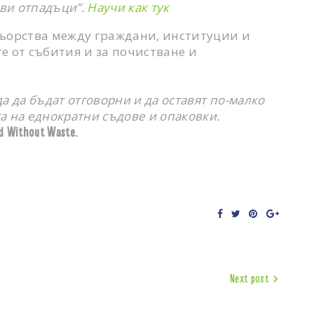
еви отпадъци”.
Научи как тук
тньорства между граждани, институции и
е от събития и за почистване и
а да бъдат отговорни и да оставят по-малко
а на еднократни съдове и опаковки.
 Without Waste.
Facebook
Twitter
Pinterest
Google+
Next post