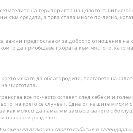
сетителите на територията на цялото събитие/общ
ни към средата, а това става много по-лесно, ког
т са важни предпоставки за доброто отношение на
които да приобщават хората към мястото, като н
, което искате да облагородите, поставете начало
 на чистотата.
анства все по-често оставят след себе си и голе
ото, на което се случват. Една от нашите мисии с 
ва как можем да намалим замърсяването с боклуц
и опаковки разделно.
в
можеш да включиш своето събитие в календара на 