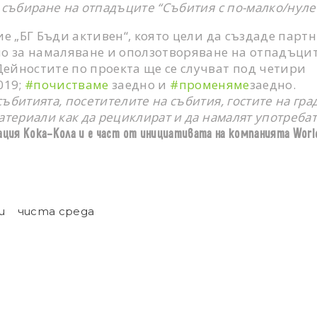
 събиране на отпадъците “Събития с по-малко/нул
ие „БГ Бъди активен“, която цели да създаде пар
но за намаляване и оползотворяване на отпадъцит
ейностите по проекта ще се случват под четири
019;
#почистваме
заедно и
#променяме
заедно.
битията, посетителите на събития, гостите на град
атериали как да рециклират и да намалят употребат
ация Кока-Кола и е част от инициативата на компанията World
и
чиста среда