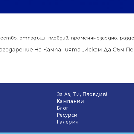
ество
,
отпадъци
,
пловдив
,
променямезаедно
,
разд
агодарение На Кампанията „Искам Да Съм Пей
За Аз, Ти, Пловдив!
Кампании
Блог
Ресурси
Галерия