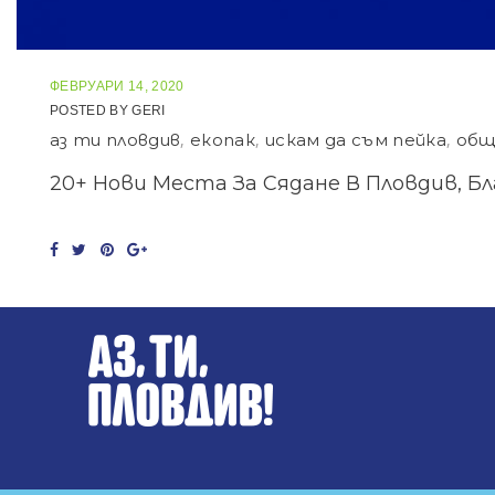
ФЕВРУАРИ 14, 2020
POSTED BY
GERI
аз ти пловдив
,
екопак
,
искам да съм пейка
,
общ
20+ Нови Места За Сядане В Пловдив, Бл
F
T
P
G
a
w
i
o
c
i
n
o
e
t
t
g
b
t
e
l
o
e
r
e
o
r
e
+
k
s
t